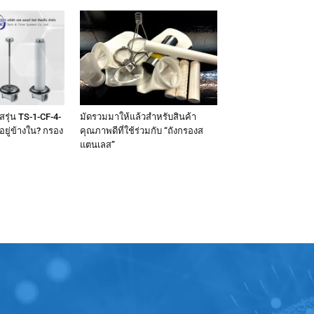
รุ่น TS-1-CF-4-
มัดรวมมาให้แล้วสำหรับสินค้า
อยู่ข้างใน? กรอง
คุณภาพดีที่ใช้ร่วมกับ “ถังกรองส
แตนเลส”