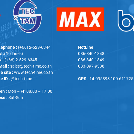
lephone :
(+66) 2-529-6344
HotLine
uto 10 Lines)
086-340-1848
 :
(+66) 2-529-6345
086-340-1849
Mail :
sales@tech-time.co.th
083-097-9338
b site :
www.tech-time.co.th
e ID :
@tech-time
GPS :
14.095393,100.611725
en :
Mon – Fri 08.00 – 17.00
ose :
Sat-Sun