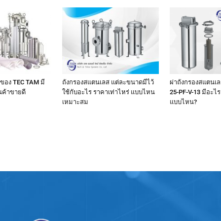
 ของ TEC TAM มี
ถังกรองสแตนเลส แต่ละขนาดมีไว้
ผ่าถังกรองสแตนเลส
ินค้าขายดี
ใช้กับอะไร ราคาเท่าไหร่ แบบไหน
25-PF-V-13 มีอะไร
เหมาะสม
แบบไหน?