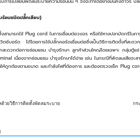
ำหรับการเปลี่ยนพัดลมระบายความร้อนนั้น ๆ จึงจะทำได้อย่างมั่นคงถาวร 
้อนชนิดปลั๊กเสียบ)
ึ่งสามารถใช้ Plug cord ในการเชื่อมต่อวงจร หรือใช้หางปลาบัดกรีในการเ
ซ์บอร์ด ได้โดยการใช้ปลั๊กคอร์ดเชื่อมต่อซึ่งเป็นวิธีการติดตั้งที่สะดวกแล
กสะดวกต่อการซ่อมแซม บำรุงรักษา ลูกค้าส่วนใหญ่โดยเฉพาะ กลุ่มตู้แช่ 
minal เนื่องจากซ่อมแซม บำรุงรักษาได้ง่าย เช่น ในกรณีที่พัดลมเสียจะ
อนให้ถูกต้องตามขนาด และกำลังไฟที่ต้องการ และต้องตรวจเช็ค Plug cord
ด้วยวิธีการติดตั้งพัดลมระบาย
กร
R