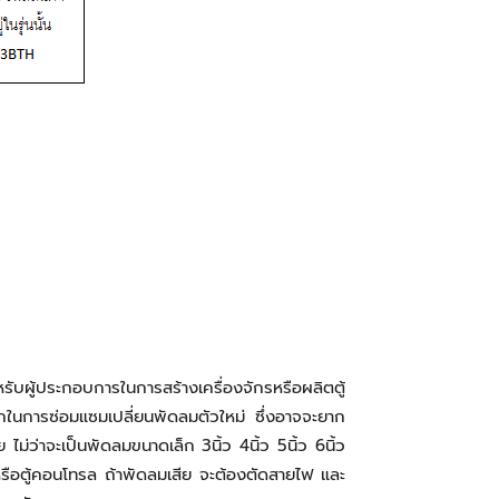
บผู้ประกอบการในการสร้างเครื่องจักรหรือผลิตตู้
ากในการซ่อมแซมเปลี่ยนพัดลมตัวใหม่ ซึ่งอาจจะยาก
่ว่าจะเป็นพัดลมขนาดเล็ก 3นิ้ว 4นิ้ว 5นิ้ว 6นิ้ว
หรือตู้คอนโทรล ถ้าพัดลมเสีย จะต้องตัดสายไฟ และ