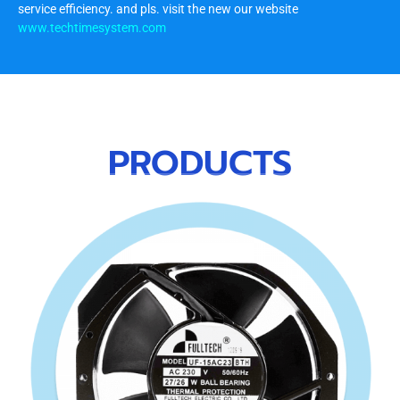
service efficiency. and pls. visit the new our website
www.techtimesystem.com
PRODUCTS