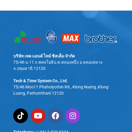
google
live casino online
rouletteonlinepro
Cada vez más
casinos que acepten bitcoin
integran criptomonedas
Discover Ripple (XRP) casinos for fast payouts:
casino blackjack online for real money
Coraz więcej platform udostępnia
kasyna z visa
, odpowiadając na
kasino Plinko
Giochi Slot Big Bass
bing
en sus sistemas de pago. Bitcoin permite depósitos sin procesos
https://digicoincasinos.com/cryptocurrencies/ripple-xrp/
.
potrzeby graczy preferujących tradycyjne płatności kartą. Visa
bancarios tradicionales. Para jugadores chilenos, esta alternativa
umożliwia szybkie depozyty, łatwą kontrolę wydatków oraz prosty
ofrece flexibilidad y una experiencia de juego online diferente.
dostęp do historii transakcji.
บริษัท เทค แอนด์ ไทม์ ซิสเต็ม จำกัด
75/46 ม.11 ถ.พหลโยธิน ต.คลองหนึ่ง อ.คลองหลวง
จ.ปทุมธานี 12120
Tech & Time System Co., Ltd.
75/46 Moo11 Phaholyothin Rd., Klong Nueng ,Klong
Luang, Pathumthani 12120
Telephone :
(+66) 2-529-6344