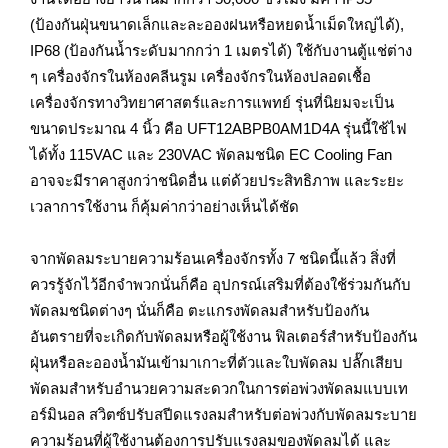
(ป้องกันฝุ่นขนาดเล็กและละอองฝนหรือหยดน้ำเม็ดใหญ่ได้),
IP68 (ป้องกันน้ำระดับมากกว่า 1 เมตรได้) ใช้กับงานตู้แช่ต่าง
ๆ เครื่องจักรในห้องคลีนรูม เครื่องจักรในห้องปลอดเชื้อ
เครื่องจักรทางวิทยาศาสตร์และการแพทย์ รุ่นที่นิยมจะเป็น
ขนาดประมาณ 4 นิ้ว คือ UFT12ABPB0AM1D4A รุ่นนี้ใช้ไฟ
ได้ทั้ง 115VAC และ 230VAC พัดลมชนิด EC Cooling Fan
อาจจะมีราคาสูงกว่าชนิดอื่น แต่ด้วยประสิทธิภาพ และระยะ
เวลาการใช้งาน ก็คุ้มค่ากว่าอย่างเห็นได้ชัด
จากพัดลมระบายความร้อนเครื่องจักรทั้ง 7 ชนิดนี้แล้ว สิ่งที่
ควรรู้จักไว้อีกจำพวกนั่นก็คือ อุปกรณ์เสริมที่ต้องใช้ร่วมกันกับ
พัดลมชนิดต่างๆ นั่นก็คือ ตะแกรงพัดลมสำหรับป้องกัน
อันตรายที่จะเกิดกับพัดลมหรือผู้ใช้งาน ฟิลเตอร์สำหรับป้องกัน
ฝุ่นหรือละอองน้ำมันเข้ามาเกาะที่ตัวและใบพัดลม ปลั๊กเสียบ
พัดลมสำหรับอำนวยความสะดวกในการต่อพ่วงพัดลมแบบเท
อร์มินอล สวิตซ์ปรับสปีดแรงลมสำหรับต่อพ่วงกับพัดลมระบาย
ความร้อนที่ผู้ใช้งานต้องการปรับแรงลมของพัดลมได้ และ