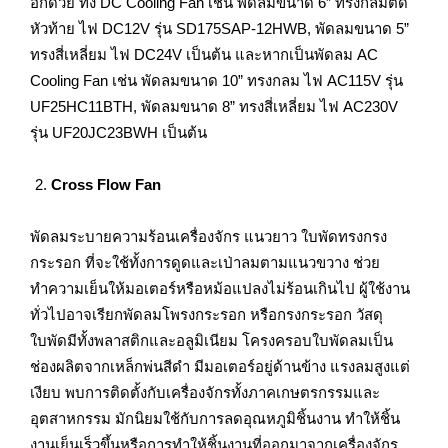
อีกด้วย ทั้ง DC Cooling Fan เช่น พัดลมขนาด 6” ทรงกลมตัด
หัวท้าย ไฟ DC12V รุ่น SD175SAP-12HWB, พัดลมขนาด 5”
ทรงสี่เหลี่ยม ไฟ DC24V เป็นต้น และหากเป็นพัดลม AC
Cooling Fan เช่น พัดลมขนาด 10” ทรงกลม ไฟ AC115V รุ่น
UF25HC11BTH, พัดลมขนาด 8” ทรงสี่เหลี่ยม ไฟ AC230V
รุ่น UF20JC23BWH เป็นต้น
Cross Flow Fan
พัดลมระบายความร้อนเครื่องจักร แนวยาว ใบพัดทรงกรง
กระรอก ที่จะใช้ทั้งการดูดและเป่าลมตามแนวขวาง ช่วย
ทำความเย็นให้มอเตอร์หรือหม้อแปลงไม่ร้อนเกินไป ผู้ใช้งาน
ทั่วไปอาจเรียกพัดลมโพรงกระรอก หรือกรงกระรอก วัสดุ
ใบพัดมีทั้งพลาสติกและอลูมิเนียม โครงครอบใบพัดลมเป็น
ช่องผลิตจากเหล็กพ่นสีดำ มีมอเตอร์อยู่ด้านข้าง แรงลมสูงแต่
เงียบ พบการติดตั้งกับเครื่องจักรทั้งภาคเกษตรกรรมและ
อุตสาหกรรม มักนิยมใช้กับการลดอุณหภูมิชิ้นงาน ทำให้ชิ้น
งานเย็นเร็วขึ้นหรือการทำให้ชิ้นงานที่ออกมาจากเครื่องจักร