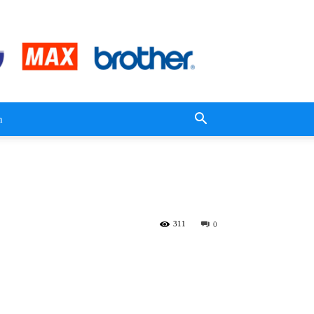
n
311
0