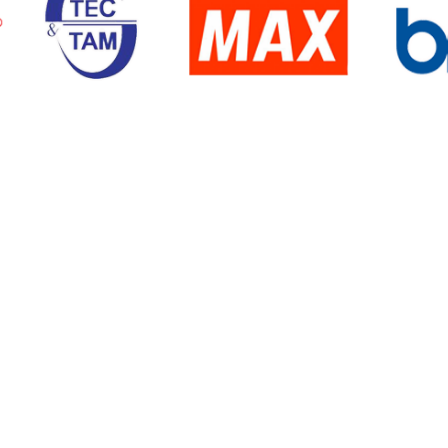
lephone :
(+66) 2-529-6344
HotLine
uto 10 Lines)
086-340-1848
x :
(+66) 2-529-6345
086-340-1849
Mail :
sales@tech-time.co.th
083-097-9338
b site :
www.tech-time.co.th
e ID :
@tech-time
GPS :
14.095393,100.61172
en :
Mon – Fri 08.00 – 17.00
ose :
Sat-Sun