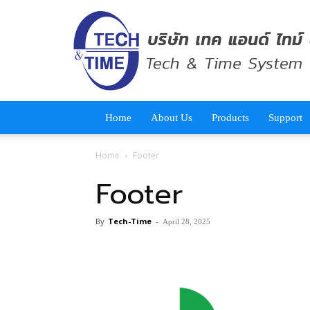
tech-
time.co.th
Home
About Us
Products
Support
Home
Footer
Footer
By
Tech-Time
-
April 28, 2025