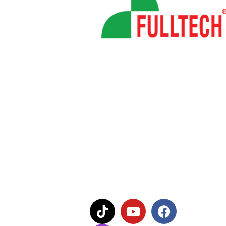
บริษัท เทค แอนด์ ไทม์ ซิสเต็ม จำกัด
Te
75/46 ม.11 ถ.พหลโยธิน ต.คลอง
(A
หนึ่ง อ.คลองหลวง จ.ปทุมธานี 12120
Fa
E-
Tech & Time System Co., Ltd.
We
75/46 Moo11 Phaholyothin Rd.,
Lin
Klong Nueng ,Klong Luang,
Pathumthani 12120
Op
Cl