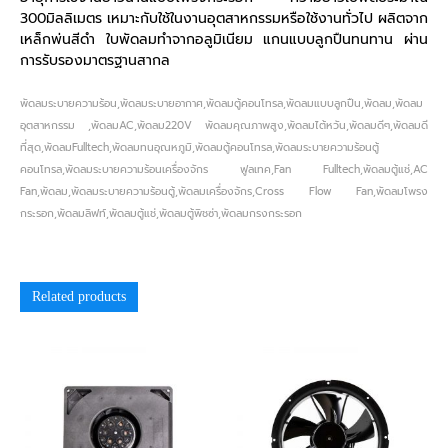
300มิลลิเมตร เหมาะกับใช้ในงานอุตสาหกรรมหรือใช้งานทั่วไป ผลิตจาก
เหล็กพ่นสีดำ ใบพัดลมทำจากอลูมิเนียม แกนแบบลูกปืนทนทาน ผ่าน
การรับรองมาตรฐานสากล
พัดลมระบายความร้อน,พัดลมระบายอากาศ,พัดลมตู้คอนโทรล,พัดลมแบบลูกปืน,พัดลม,พัดลม
อุตสาหกรรม ,พัดลมAC,พัดลม220V พัดลมคุณภาพสูง,พัดลมไต้หวัน,พัดลมดีๆ,พัดลมดี
ที่สุด,พัดลมFulltech,พัดลมทนอุณหภูมิ,พัดลมตู้คอนโทรล,พัดลมระบายความร้อนตู้
คอนโทรล,พัดลมระบายความร้อนเครื่องจักร ฟูลเทค,Fan Fulltech,พัดลมตู้แช่,AC
Fan,พัดลม,พัดลมระบายความร้อนตู้,พัดลมเครื่องจักร,Cross Flow Fan,พัดลมโพรง
กระรอก,พัดลมลิฟท์,พัดลมตู้แช่,พัดลมตู้พิชซ่า,พัดลมกรงกระรอก
Related products