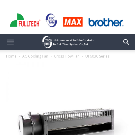
Home
AC Cooling Fan
Cross Flow Fan
UF6030 Series