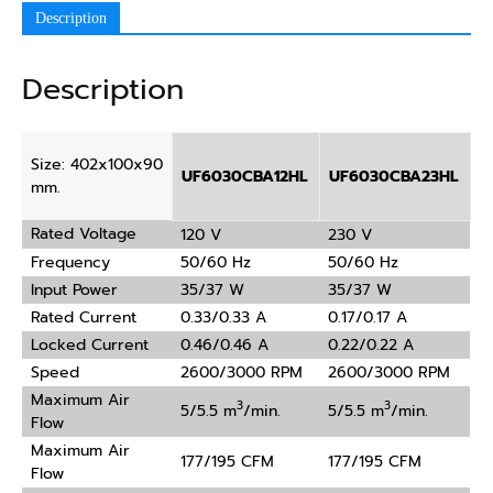
Description
Description
Size: 402x100x90
UF6030CBA12HL
UF6030CBA23HL
mm.
Rated Voltage
120 V
230 V
Frequency
50/60 Hz
50/60 Hz
Input Power
35/37 W
35/37 W
Rated Current
0.33/0.33 A
0.17/0.17 A
Locked Current
0.46/0.46 A
0.22/0.22 A
Speed
2600/3000 RPM
2600/3000 RPM
Maximum Air
3
3
5/5.5 m
/min.
5/5.5 m
/min.
Flow
Maximum Air
177/195 CFM
177/195 CFM
Flow