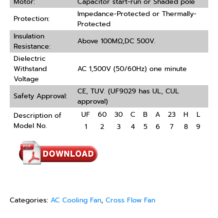
Motor:
Capacitor start-run or Shaded pole
Impedance-Protected or Thermally-
Protection:
Protected
Insulation
Above 100MΩ,DC 500V.
Resistance:
Dielectric
Withstand
AC 1,500V (50/60Hz) one minute
Voltage
CE, TUV. (UF9029 has UL, CUL
Safety Approval:
approval)
UF
60
30
C
B
A
23
H
L
Description of
Model No.
1
2
3
4
5
6
7
8
9
Categories:
AC Cooling Fan
,
Cross Flow Fan