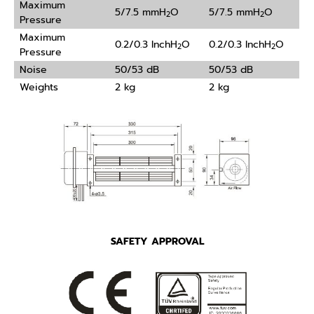
Maximum
5/7.5 mmH
O
5/7.5 mmH
O
2
2
Pressure
Maximum
0.2/0.3 InchH
O
0.2/0.3 InchH
O
2
2
Pressure
Noise
50/53 dB
50/53 dB
Weights
2 kg
2 kg
SAFETY APPROVAL