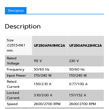
Description
Description
Size:
∅251.5×98.1
UF250APA11H1C2A
UF250APA23H1C2A
mm.
Rated
115 V
230 V
Voltage
Frequency
50/60 Hz
50/60 Hz
Input Power
170/240 W
170/240 W
Rated
1.50/2.10 A
0.77/1.00 A
Current
Locked
3.10/3.00 A
1.57/1.52 A
Current
Speed
2600/2700 RPM
2600/2700 RPM