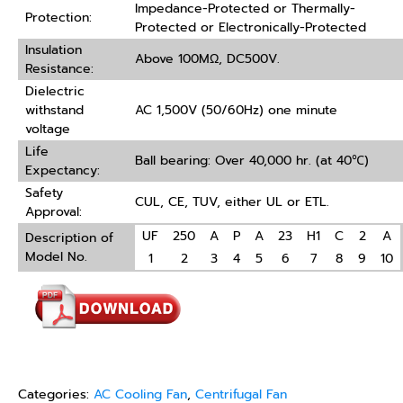
Impedance-Protected or Thermally-
Protection:
Protected or Electronically-Protected
Insulation
Above 100MΩ, DC500V.
Resistance:
Dielectric
withstand
AC 1,500V (50/60Hz) one minute
voltage
Life
Ball bearing: Over 40,000 hr. (at 40℃)
Expectancy:
Safety
CUL, CE, TUV, either UL or ETL.
Approval:
UF
250
A
P
A
23
H1
C
2
A
Description of
Model No.
1
2
3
4
5
6
7
8
9
10
Categories:
AC Cooling Fan
,
Centrifugal Fan