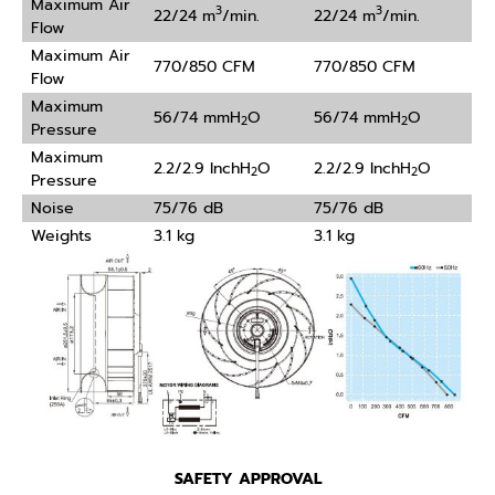
Maximum Air
3
3
22/24 m
/min.
22/24 m
/min.
Flow
Maximum Air
770/850 CFM
770/850 CFM
Flow
Maximum
56/74 mmH
O
56/74 mmH
O
2
2
Pressure
Maximum
2.2/2.9 InchH
O
2.2/2.9 InchH
O
2
2
Pressure
Noise
75/76 dB
75/76 dB
Weights
3.1 kg
3.1 kg
SAFETY APPROVAL