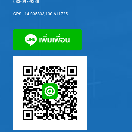
083-097-9338
GPS :
14.095393,100.611725