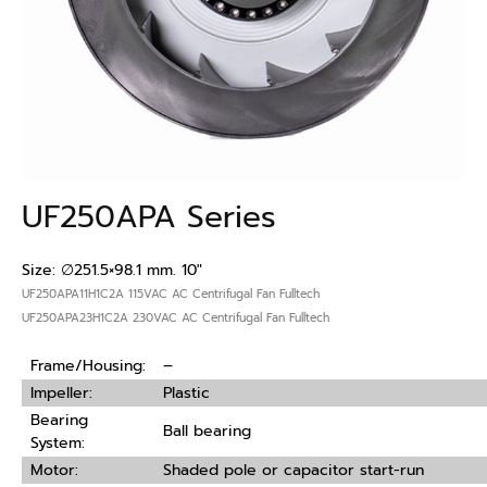
UF250APA Series
Size: ∅251.5×98.1 mm. 10″
UF250APA11H1C2A 115VAC AC Centrifugal Fan Fulltech
UF250APA23H1C2A 230VAC AC Centrifugal Fan Fulltech
Frame/Housing:
–
Impeller:
Plastic
Bearing
Ball bearing
System:
Motor:
Shaded pole or capacitor start-run