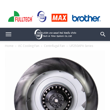
Home
AC Cooling Fan
Centrifugal Fan
UF250APA Series