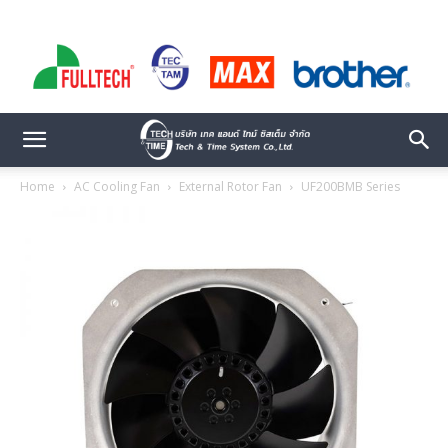
Home
AC Cooling Fan
External Rotor Fan
UF200BMB Series