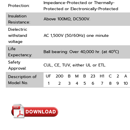
Impedance-Protected or Thermally-
Protection:
Protected or Electronically-Protected
Insulation
Above 100MΩ, DC500V.
Resistance:
Dielectric
withstand
AC 1,500V (50/60Hz) one minute
voltage
Life
Ball bearing: Over 40,000 hr. (at 40℃)
Expectancy:
Safety
CUL, CE, TUV, either UL or ETL.
Approval:
UF
200
B
M
B
23
H1
C
2
A
Description of
Model No.
1
2
3
4
5
6
7
8
9
10