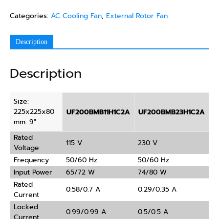
Categories:
AC Cooling Fan
,
External Rotor Fan
Description
Description
Size:
225x225x80
UF200BMB11H1C2A
UF200BMB23H1C2A
mm. 9″
Rated
115 V
230 V
Voltage
Frequency
50/60 Hz
50/60 Hz
Input Power
65/72 W
74/80 W
Rated
0.58/0.7 A
0.29/0.35 A
Current
Locked
0.99/0.99 A
0.5/0.5 A
Current