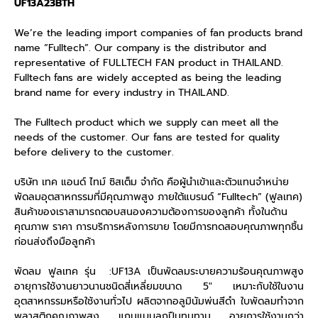
UF13A23BTH
We’re the leading import companies of fan products brand
name “Fulltech”. Our company is the distributor and
representative of FULLTECH FAN product in THAILAND.
Fulltech fans are widely accepted as being the leading
brand name for every industry in THAILAND.
The Fulltech product which we supply can meet all the
needs of the customer. Our fans are tested for quality
before delivery to the customer.
บริษัท เทค แอนด์ ไทม์ ซิสเต็ม จำกัด คือผู้นำเข้าและตัวแทนจำหน่าย
พัดลมอุตสาหกรรมที่มีคุณภาพสูง ภายใต้แบรนด์ “Fulltech” (ฟูลเทค)
สินค้าของเราสามารถตอบสนองความต้องการของลูกค้า ทั้งในด้าน
คุณภาพ ราคา การบริการหลังการขาย โดยมีการทดสอบคุณภาพทุกชิ้น
ก่อนส่งถึงมือลูกค้า
พัดลม ฟูลเทค รุ่น :UF13A เป็นพัดลมระบายความร้อนคุณภาพสูง
อายุการใช้งานยาวนานชนิดสี่เหลี่ยมขนาด 5″ เหมาะกับใช้ในงาน
อุตสาหกรรมหรือใช้งานทั่วไป ผลิตจากอลูมินัมพ่นสีดำ ใบพัดลมทำจาก
พลาสติกคุณภาพสูง แกนแบบลูกปืนทนทาน อายุการใช้งานกว่า