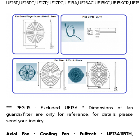
UF15P,UF15PC,UF17P,UF17PC,UF15A,UF15AC,UF15KC,UF15KCR,UF
*** PFG-15 : Excluded UF13A * Dimensions of fan
guards/filter are only for reference, for details please
send your inquiry.
Axial Fan : Cooling Fan : Fulltech : UF13A11BTH,