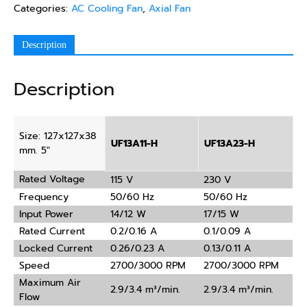
Categories:
AC Cooling Fan
,
Axial Fan
Description
Description
Size: 127x127x38
UF13A11-H
UF13A23-H
mm. 5″
Rated Voltage
115 V
230 V
Frequency
50/60 Hz
50/60 Hz
Input Power
14/12 W
17/15 W
Rated Current
0.2/0.16 A
0.1/0.09 A
Locked Current
0.26/0.23 A
0.13/0.11 A
Speed
2700/3000 RPM
2700/3000 RPM
Maximum Air
2.9/3.4 m³/min.
2.9/3.4 m³/min.
Flow