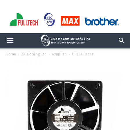
Home
AC Cooling Fan
Axial Fan
UF13A Series