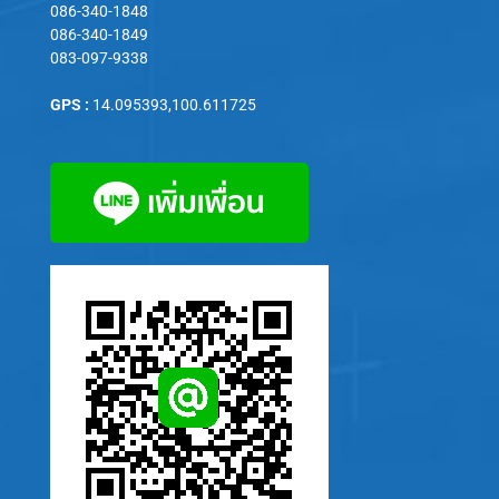
086-340-1848
086-340-1849
083-097-9338
GPS :
14.095393,100.611725