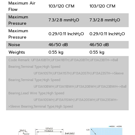
Maximum Air
103/120 CFM
103/120 CFM
Flow
Maximum
7.3/2.8 mmH
O
7.3/2.8 mmH
O
2
2
Pressure
Maximum
0.29/0.11 InchH
O
0.29/0.11 InchH
O
2
2
Pressure
Noise
46/50 dB
46/50 dB
Weights
0.55 kg
0.55 kg
Code Remark: UF13A10BTH,UF13A11BTH,UF13A20BTH,UF13A23BTH–>Ball
Bearing,Terminal Type,High Speed
UF13A10STH,UF13A11STH,UF13A20STH,UF13A23STH–>Sleeve
Bearing,Terminal Type,High Speed
UF13A10BWH,UF13A11BWH,UF13A20BWH,UF13A23BWH–>Ball
Bearing,Lead Wire Type,High Speed
UF13A10SWH,UF13A11SWH,UF13A20SWH,UF13A23SWH–
>Sleeve Bearing,Terminal Type,High Speed