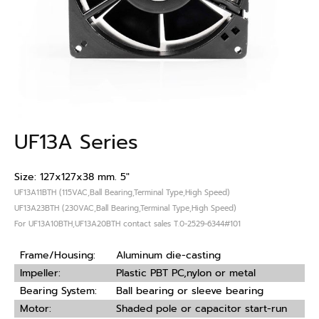
UF13A Series
Size: 127x127x38 mm. 5″
UF13A11BTH (115VAC,Ball Bearing,Terminal Type,High Speed)
UF13A23BTH (230VAC,Ball Bearing,Terminal Type,High Speed)
For UF13A10BTH,UF13A20BTH contact sales T.0-2529-6344#101
Frame/Housing:
Aluminum die-casting
Impeller:
Plastic PBT PC,nylon or metal
Bearing System:
Ball bearing or sleeve bearing
Motor:
Shaded pole or capacitor start-run