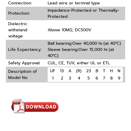
Connection:
Lead wire or termnal type
Impedance-Protected or Thermally-
Protection:
Protected
Dielectric
withstand
Above 10MΩ, DC500V
voltage:
Ball bearing:Over 40,000 hr.(at 40°C)
Life Expectancy:
Sleeve bearing:Over 15,000 hr.(at
40°C)
Safety Approval:
CUL, CE, TUV, either UL or ETL
UF
13
A
(R)
23
B
T
H
N
Description of
Model No.
1
2
3
4
5
6
7
8
9