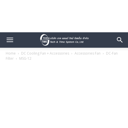
Home
DC Cooling Fan + Accessories
Accessories Fan
DC-Fan
Filter
MSG-12