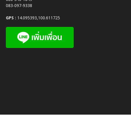
083-097-9338
GPS :
14.095393,100.611725