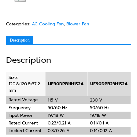
Categories:
AC Cooling Fan
,
Blower Fan
Description
Description
Size:
120.8×120.8×37.2
UF90DPB11H1S2A
UF90DPB23H1S2A
mm
Rated Voltage
115 V
230 V
Frequency
50/60 Hz
50/60 Hz
Input Power
19/18 W
19/18 W
Rated Current
0.23/0.21 A
0.11/0.1 A
Locked Current
0.3/0.26 A
0.14/0.12 A