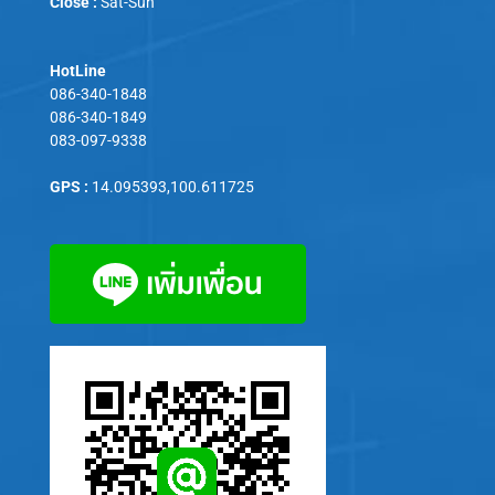
Close :
Sat-Sun
HotLine
086-340-1848
086-340-1849
083-097-9338
GPS :
14.095393,100.611725