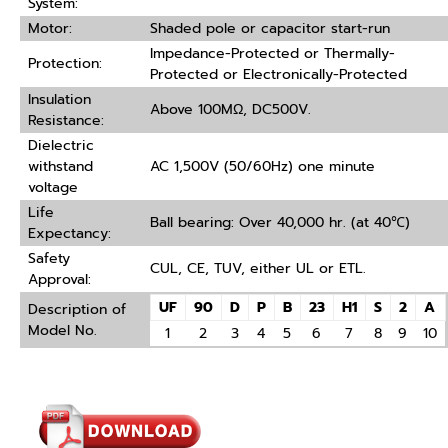
System:
Motor:
Shaded pole or capacitor start-run
Impedance-Protected or Thermally-
Protection:
Protected or Electronically-Protected
Insulation
Above 100MΩ, DC500V.
Resistance:
Dielectric
withstand
AC 1,500V (50/60Hz) one minute
voltage
Life
Ball bearing: Over 40,000 hr. (at 40℃)
Expectancy:
Safety
CUL, CE, TUV, either UL or ETL.
Approval:
UF
90
D
P
B
23
H1
S
2
A
Description of
Model No.
1
2
3
4
5
6
7
8
9
10