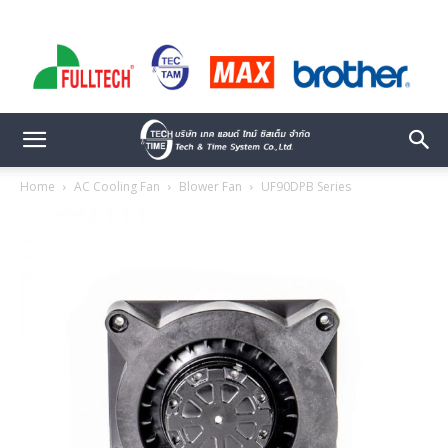
Home
AC Cooling Fan
Blower Fan
UF90DPB Series