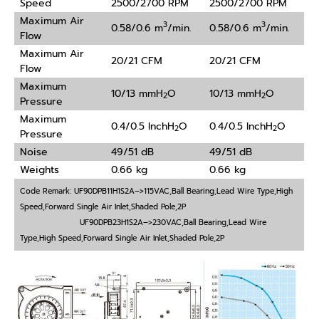
Speed
2500/2700 RPM
2500/2700 RPM
Maximum Air
3
3
0.58/0.6 m
/min.
0.58/0.6 m
/min.
Flow
Maximum Air
20/21 CFM
20/21 CFM
Flow
Maximum
10/13 mmH
O
10/13 mmH
O
2
2
Pressure
Maximum
0.4/0.5 InchH
O
0.4/0.5 InchH
O
2
2
Pressure
Noise
49/51 dB
49/51 dB
Weights
0.66 kg
0.66 kg
Code Remark: UF90DPB11H1S2A–>115VAC,Ball Bearing,Lead Wire Type,High
Speed,Forward Single Air Inlet,Shaded Pole,2P
UF90DPB23H1S2A–>230VAC,Ball Bearing,Lead Wire
Type,High Speed,Forward Single Air Inlet,Shaded Pole,2P