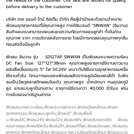
the needs of the customer. Our fans are tested for quality
before delivery to the customer.
บริษัท เทค แอนด์ ไทม์ ซิสเต็ม จำกัด คือผู้นำเข้าและตัวแทนจำหน่าย
พัดลมอุตสาหกรรมที่มีคุณภาพสูง ภายใต้แบรนด์ “SINWAN” (ซินวาน)
สินค้าของเราสามารถตอบสนองความต้องการของลูกค้า ทั้งในด้าน
คุณภาพ ราคา การบริการหลังการขาย โดยมีการทดสอบคุณภาพทุกชิ้น
ก่อนส่งถึงมือลูกค้า
พัดลม ซินวาน รุ่น : SD127AP SINWAN เป็นพัดลมระบายความร้อน
DC Fan Size: 127*127*38mm. คุณภาพสูงอายุการใช้งานยาวนาน
ชนิดสี่เหลี่ยมขนาด 5″ ไฟ DC24V เหมาะกับใช้ในงานอุตสาหกรรมหรือ
ใช้งานทั่วไป โครง/กรอบของพัดลมผลิตจากอลูมิเนียมพ่นสีดำ ใบพัด
ลมเป็นวัสดุพลาสติกผสมใยแก้ว คุณภาพสูง น้ำหนักเบา ทนอุณหภูมิ
สูง แกนแบบลูกปืนทนทาน อายุการใช้งานกว่า 40,000 ชั่วโมง ผ่าน
การรับรองมาตรฐานสากล
พัดลมระบายความร้อน,พัดลมระบายอากาศ,พัดลมตู้คอนโทรล,พัดลม
อุตสาหกรรม,พัดลมแบบลูกปืน,พัดลม5″,พัดลมสี่เหลี่
ม,พัดลมDC,พัดลม24V,พัดลม12V,พัดลม48V,พัดลมใบพลาสติก พัดลม
คุณภาพสูง,พัดลมไต้หวัน,พัดลมดีๆ,พัดลมดีที่สุด,พัดลมSinwan,พัดลมทน
อุณหภูมิ,พัดลมตู้คอนโทรล,พัดลมระบายความร้อนตู้คอนโทรล,พัดลมระบาย