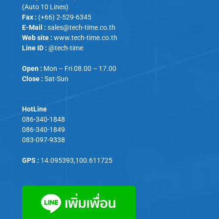
(Auto 10 Lines)
Fax :
(+66) 2-529-6345
E-Mail :
sales@tech-time.co.th
Web site :
www.tech-time.co.th
Line ID :
@tech-time
Open :
Mon – Fri 08.00 – 17.00
Close :
Sat-Sun
HotLine
086-340-1848
086-340-1849
083-097-9338
GPS :
14.095393,100.611725