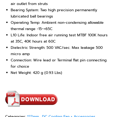
air outlet from struts
Bearing System: Two high precision permanently
lubricated ball bearings
Operating Temp: Ambient non-condensing allowable
thermal range -15~+65C
L10 Life: Indoor free air running test MTBF 100K hours
at 35C, 40K hours at 60C
Dielectric Strength: 500 VAC/sec. Max leakage 500
micro amp
Connection: Wire lead or Terminal flat pin connecting
for choice
Net Weight: 420 g (0.93 Lbs)
Categories:
127mm.
,
DC Cooling Fan + Accessories