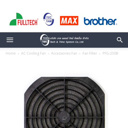
Home
AC Cooling Fan
Accessories Fan
Fan Filter
PFG-250B